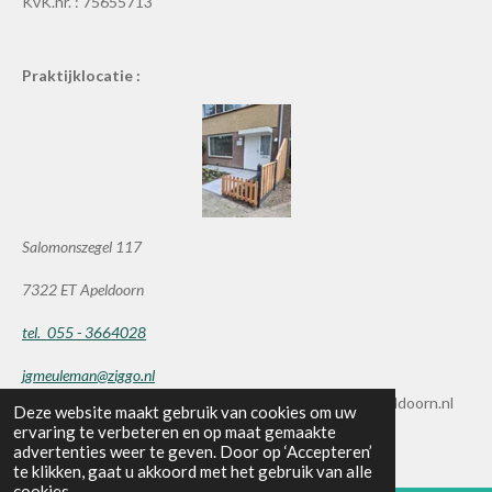
KvK.nr. : 75655713
Praktijklocatie :
Salomonszegel 117
7322 ET Apeldoorn
tel. 055 - 3664028
jgmeuleman@ziggo.nl
© 2019 - 2026 praktijkmeuleman-massagetherapieapeldoorn.nl
Deze website maakt gebruik van cookies om uw
ervaring te verbeteren en op maat gemaakte
Powered by
JouwWeb
advertenties weer te geven. Door op ‘Accepteren’
te klikken, gaat u akkoord met het gebruik van alle
cookies.