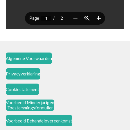
Algemene Voorwaarden
Privacyverklaring
Cookiestatement
Voorbeeld Minderjarigen
Toestemmingsformulier
Voorbeeld Behandelovereenkomst