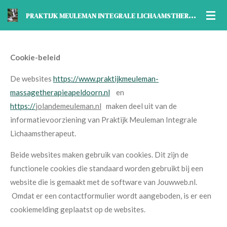
Ga
P
RAKTIJK MEULEMAN INTEGRALE LICHAAMSTHERAPEUT
direct
naar
de
Cookie-beleid
hoofdinhoud
De websites
https://www.praktijkmeuleman-
massagetherapieapeldoorn.nl
en
https://
jolandemeuleman.nl
maken deel uit van de
informatievoorziening van Praktijk Meuleman Integrale
Lichaamstherapeut.
Beide websites maken gebruik van cookies. Dit zijn de
functionele cookies die standaard worden gebruikt bij een
website die is gemaakt met de software van Jouwweb.nl.
Omdat er een contactformulier wordt aangeboden, is er een
cookiemelding geplaatst op de websites.