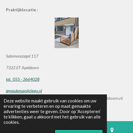
Praktijklocatie :
Salomonszegel 117
7322 ET Apeldoorn
tel. 055 - 3664028
jgmeuleman@ziggo.nl
© 2019 - 2026 praktijkmeuleman-massagetherapieapeldoorn.nl
Deze website maakt gebruik van cookies om uw
ervaring te verbeteren en op maat gemaakte
Powered by
JouwWeb
advertenties weer te geven. Door op ‘Accepteren’
te klikken, gaat u akkoord met het gebruik van alle
cookies.