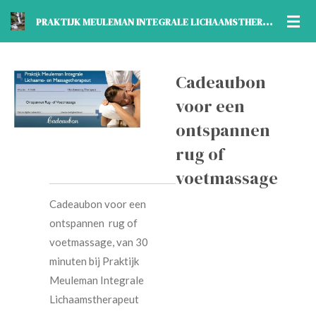
Ga
P
RAKTIJK MEULEMAN INTEGRALE LICHAAMSTHERAPEUT
direct
naar
de
Cadeaubon
hoofdinhoud
voor een
ontspannen
rug of
voetmassage
Cadeaubon voor een
ontspannen rug of
voetmassage, van 30
minuten bij Praktijk
Meuleman Integrale
Lichaamstherapeut